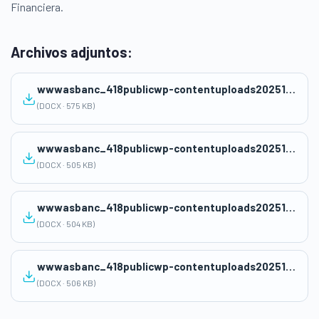
Financiera.
Archivos adjuntos:
wwwasbanc_418publicwp-contentuploads2025102o_SA_22_Reconociendo-nuestras-decisiones-financieras_ADAMA.docx
(DOCX · 575 KB)
wwwasbanc_418publicwp-contentuploads2025102o_SA_23_Identificando-en-mi-escuela-o-comunidad-el-problema-financiero-y-su-impacto_ADAMA.docx
(DOCX · 505 KB)
wwwasbanc_418publicwp-contentuploads2025102o_SA_24_Manejo-de-emociones-al-tomar-decisiones-entre-gastos-e-inversion_ADAMA.docx
(DOCX · 504 KB)
wwwasbanc_418publicwp-contentuploads2025102o_SA_25_Conocemos-el-sistema-financiero-para-planificar-el-ahorro_ADAMA.docx
(DOCX · 506 KB)