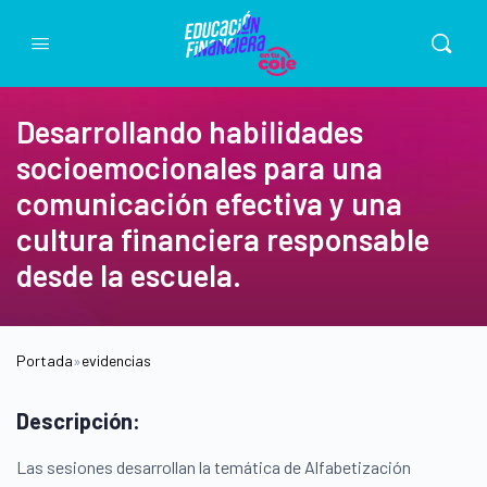
Desarrollando habilidades
socioemocionales para una
comunicación efectiva y una
cultura financiera responsable
desde la escuela.
Portada
»
evidencias
Descripción:
Las sesiones desarrollan la temática de Alfabetización