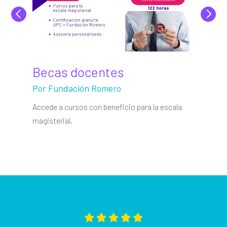
Becas docentes
Act
Por Fundación Romero
Ingr
a con
Accede a cursos con beneficio para la escala
Doce
magisterial.
para 