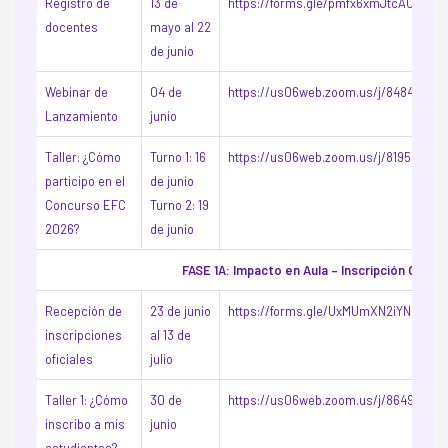
Registro de
13 de
https://forms.gle/pmfx6xmJtcAU5ppg
docentes
mayo al 22
de junio
Webinar de
04 de
https://us06web.zoom.us/j/84840327
Lanzamiento
junio
Taller: ¿Cómo
Turno 1: 16
https://us06web.zoom.us/j/819593833
participo en el
de junio
Concurso EFC
Turno 2: 19
2026?
de junio
FASE 1A: Impacto en Aula – Inscripción Oficial
Recepción de
23 de junio
https://forms.gle/UxMUmXN2iYNFoHP3
inscripciones
al 13 de
oficiales
julio
Taller 1: ¿Cómo
30 de
https://us06web.zoom.us/j/86492624
inscribo a mis
junio