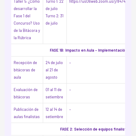
Taller 5: ¿Cómo
Turno 1: 22
https://us06web.zoom.us/j/84744897
desarrollar la
de julio
Fase 1 del
Turno 2: 31
Concurso? Uso
de julio
de la Bitácora y
la Rúbrica
FASE 1B: Impacto en Aula – Implementación en a
Recepción de
24 de julio
–
bitácoras de
al 21 de
aula
agosto
Evaluación de
01 al 11 de
–
bitácoras
setiembre
Publicación de
12 al 14 de
–
aulas finalistas
setiembre
FASE 2: Selección de equipos finalistas