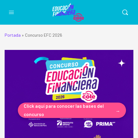
Portada
»
Concurso EFC 2026
Click aquí para conocer las bases del
→
concurso