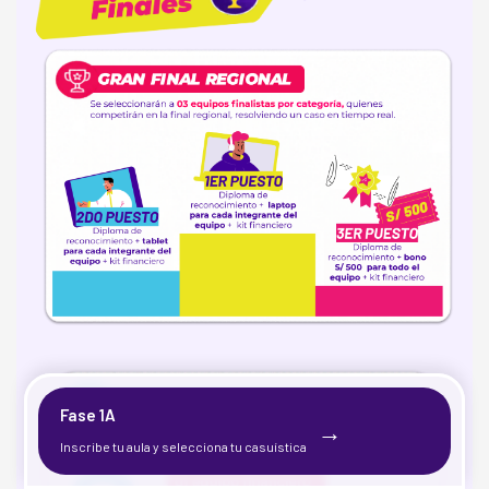
Fase 1A
→
Inscribe tu aula y selecciona tu casuística