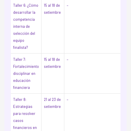
Taller 6: ¿Cómo
15 al 18 de
–
desarrollar la
setiembre
competencia
interna de
selección del
equipo
finalista?
Taller 7:
15 al 18 de
–
Fortalecimiento
setiembre
disciplinar en
educación
financiera
Taller 8:
21 al 23 de
–
Estrategias
setiembre
para resolver
casos
financieros en