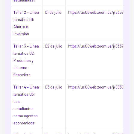
estudiantes?
Taller 2 – Línea
01 de julio
https://us06web.zoom.us/j/835756419
temática 01:
Ahorro e
inversión
Taller 3 – Línea
02 de julio
https://us06web.zoom.us/j/83378790
temática 02:
Productos y
sistema
financiero
Taller 4 – Línea
03 de julio
https://us06web.zoom.us/j/89305901
temática 03:
Los
estudiantes
como agentes
económicos