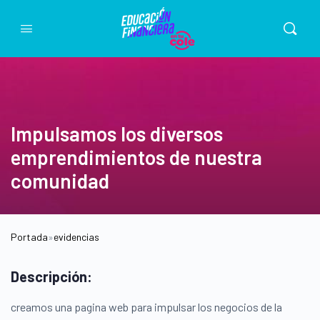
Impulsamos los diversos
emprendimientos de nuestra
comunidad
Portada
»
evidencias
Descripción:
creamos una pagina web para impulsar los negocios de la