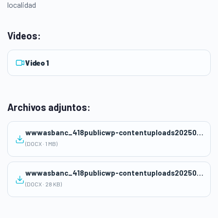
localidad
Videos:
Video 1
Archivos adjuntos:
wwwasbanc_418publicwp-contentuploads202507SA-05-UD-1-EPT-4o-educacion-financiera.docx
(DOCX · 1 MB)
wwwasbanc_418publicwp-contentuploads202507Lista-de-Cotejo-Sesion-12-EPT.docx
(DOCX · 28 KB)