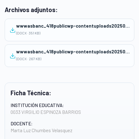
Archivos adjuntos:
wwwasbanc_418publicwp-contentuploads202504sesion-3ano-emprendimiento-Un2.docx
(DOCX · 351 KB)
wwwasbanc_418publicwp-contentuploads202504Unidad-2-EPT-3-ANO-2025.docx
(DOCX · 267 KB)
Ficha Técnica:
INSTITUCIÓN EDUCATIVA:
0033 VIRGILIO ESPINOZA BARRIOS
DOCENTE:
Marta Luz Chumbes Velasquez