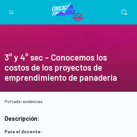
3° y 4° sec – Conocemos los
costos de los proyectos de
emprendimiento de panadería
Portada
»
evidencias
Descripción:
Para el docente: