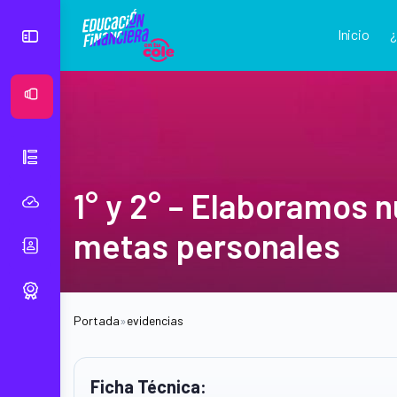
Inicio
Ver Mural
1° y 2° – Elaboramos n
metas personales
Portada
»
evidencias
Ficha Técnica: