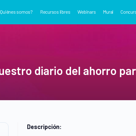
¿Quiénes somos?
Recursos libres
Webinars
Mural
Concur
uestro diario del ahorro pa
Descripción: