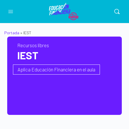
Portada
»
IEST
Recursos libres
IEST
Aplica Educación Financiera en el aula