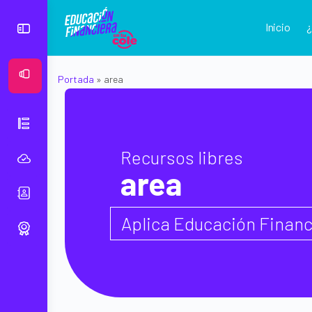
Inicio
Ver Mural
Portada
»
area
Recursos libres
area
Aplica Educación Financi