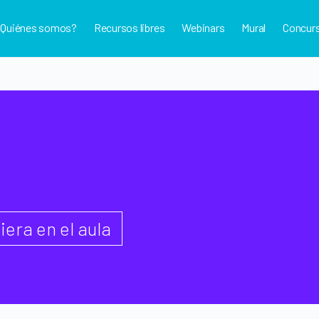
¿Quiénes somos?
Recursos libres
Webinars
Mural
Concur
era en el aula