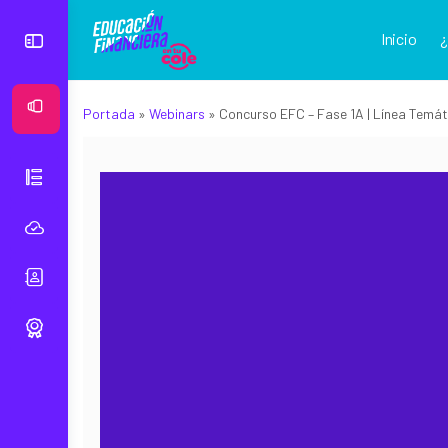
Inicio
Ver Mural
Portada
»
Webinars
»
Concurso EFC – Fase 1A | Línea Temát