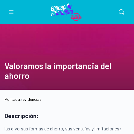
Valoramos la importancia del
ahorro
Portada
»
evidencias
Descripción:
las diversas formas de ahorro, sus ventajas y limitaciones;