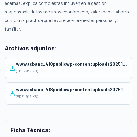
además, explica cómo estas influyen en la gestión
responsable de los recursos económicos, valorando el ahorro
como una práctica que favorece el bienestar personal y
familiar.
Archivos adjuntos:
wwwasbanc_418publicwp-contentuploads202511Sesion-CCSS-valoramos-el-ahorro.pdf
(PDF · 645 KB)
wwwasbanc_418publicwp-contentuploads2025116-4-Actividad-valoramos-la-importancia-del-ahorro-1o-UdA-6.pdf
(PDF · 949 KB)
Ficha Técnica: