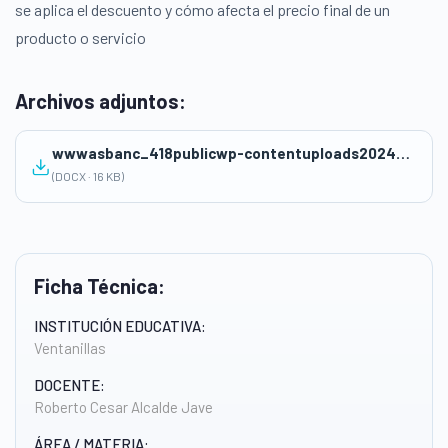
se aplica el descuento y cómo afecta el precio final de un
producto o servicio
Archivos adjuntos:
wwwasbanc_418publicwp-contentuploads202409Sesion-de-Aprendizaje-educacion-financiera-2024.docx
(DOCX · 16 KB)
Ficha Técnica:
INSTITUCIÓN EDUCATIVA:
Ventanillas
DOCENTE:
Roberto Cesar Alcalde Jave
ÁREA / MATERIA: