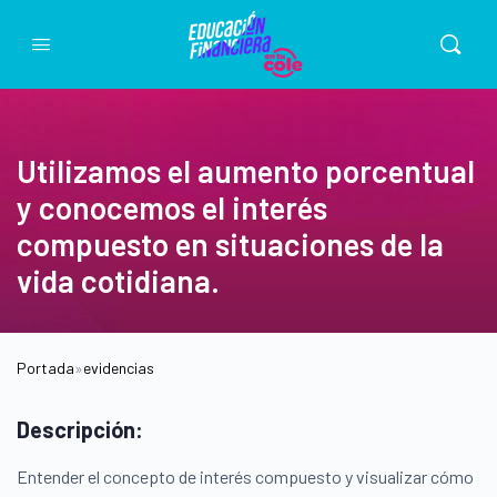
Utilizamos el aumento porcentual
y conocemos el interés
compuesto en situaciones de la
vida cotidiana.
Portada
»
evidencias
Descripción:
Entender el concepto de interés compuesto y visualizar cómo