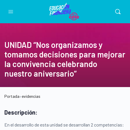
UNIDAD “Nos organizamos y
tomamos decisiones para mejorar
la convivencia celebrando
nuestro aniversario”
Portada
»
evidencias
Descripción:
En el desarrollo de esta unidad se desarrollan 2 competencias: