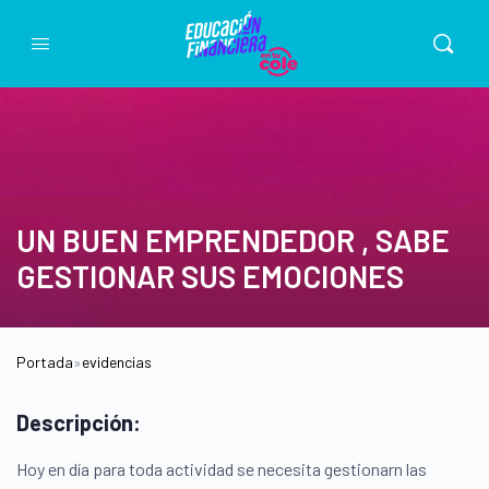
UN BUEN EMPRENDEDOR , SABE
GESTIONAR SUS EMOCIONES
Portada
»
evidencias
Descripción:
Hoy en día para toda actividad se necesita gestionarn las