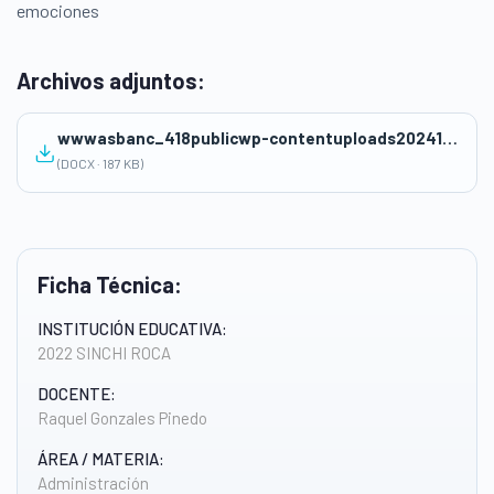
emociones
Archivos adjuntos:
wwwasbanc_418publicwp-contentuploads2024101°-U1-S2-SESION-D2-MAT.-clasificamos-objetos-segun-sus-caracteristicas.docx
(DOCX · 187 KB)
Ficha Técnica:
INSTITUCIÓN EDUCATIVA:
2022 SINCHI ROCA
DOCENTE:
Raquel Gonzales Pinedo
ÁREA / MATERIA:
Administración