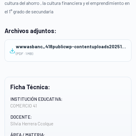
cultura del ahorro , la cultura financiera y el emprendimiento en
el 1° grado de secundaria
Archivos adjuntos:
wwwasbanc_418publicwp-contentuploads202511Ultimo-RETO-2025-sesiones-educacion-del-ahorro-1.pdf
(PDF · 1 MB)
Ficha Técnica:
INSTITUCIÓN EDUCATIVA:
COMERCIO 41
DOCENTE:
Silvia Herrera Ccolque
ÁREA / MATERIA: