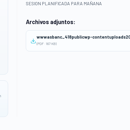
SESION PLANIFICADA PARA MAÑANA
Archivos adjuntos:
wwwasbanc_418publicwp-contentuploads2
(PDF · 167 KB)
n