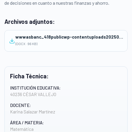
de decisiones en cuanto a nuestras finanzas y ahorro.
Archivos adjuntos:
wwwasbanc_418publicwp-contentuploads202505sesion-ed.-Financiera-1.docx
(DOCX · 96 KB)
Ficha Técnica:
INSTITUCIÓN EDUCATIVA:
40236 CÉSAR VALLEJO
DOCENTE:
Karina Salazar Martínez
ÁREA / MATERIA:
Matemática