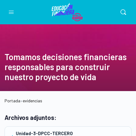
Tomamos decisiones financieras
responsables para construir
nuestro proyecto de vida
Portada
»
evidencias
Archivos adjuntos:
Unidad-3-DPCC-TERCERO