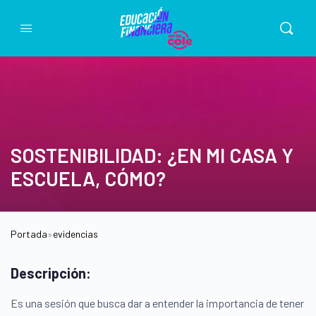
SOSTENIBILIDAD: ¿EN MI CASA Y
ESCUELA, CÓMO?
Portada
»
evidencias
Descripción:
Es una sesión que busca dar a entender la importancia de tener