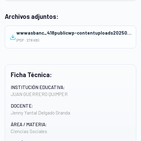
Archivos adjuntos:
wwwasbanc_418publicwp-contentuploads202504S2-1er-bim.pdf
(PDF · 278 KB)
Ficha Técnica:
INSTITUCIÓN EDUCATIVA:
JUAN GUERRERO QUIMPER
DOCENTE:
Jenny Yantal Delgado Granda
ÁREA / MATERIA:
Ciencias Sociales