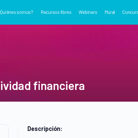
¿Quiénes somos?
Recursos libres
Webinars
Mural
Concur
ividad financiera
Descripción: