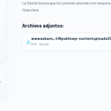
La Sesión busca que los jóvenes asuman con responsa
financiera
Archivos adjuntos:
wwwasbanc_418publicwp-contentuploads202
(PDF · 193 KB)
n