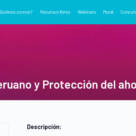
¿Quiénes somos?
Recursos libres
Webinars
Mural
Concur
ruano y Protección del aho
Descripción: