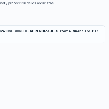
al y protección de los ahorristas
wwwasbanc_418publicwp-contentuploads202410SESION-DE-APRENDIZAJE-Sistema-financiero-Peruano.docx