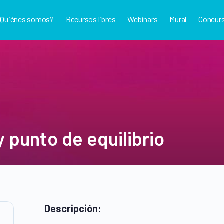
¿Quiénes somos?
Recursos libres
Webinars
Mural
Concur
 punto de equilibrio
Descripción: