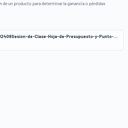
ón de un producto para determinar la ganancia o pérdidas
wwwasbanc_418publicwp-contentuploads202409Sesion-de-Clase-Hoja-de-Presupuesto-y-Punto-de-Equilibrio.docx