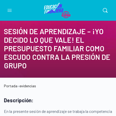
SESIÓN DE APRENDIZAJE – ¡YO
DECIDO LO QUE VALE! EL
PRESUPUESTO FAMILIAR COMO
ESCUDO CONTRA LA PRESIÓN DE
GRUPO
Portada
»
evidencias
Descripción:
En la presente sesión de aprendizaje se trabaja la competencia