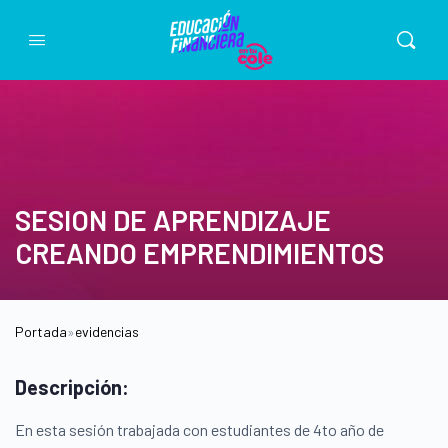
SESION DE APRENDIZAJE
CREANDO EMPRENDIMIENTOS
Portada
»
evidencias
Descripción:
En esta sesión trabajada con estudiantes de 4to año de