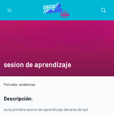
sesion de aprendizaje
Portada
»
evidencias
Descripción:
es la primera sesion de aprendizaje del area de ept