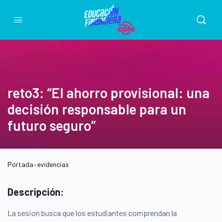
reto3: “El ahorro provisional: una
decisión responsable para un
futuro seguro”
Portada
»
evidencias
Descripción:
La sesion busca que los estudiantes comprendan la