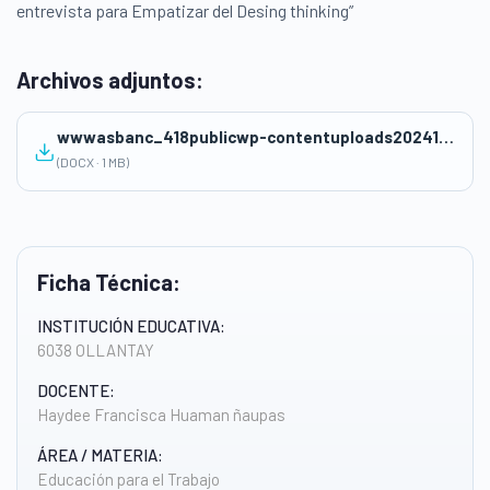
entrevista para Empatizar del Desing thinking”
Archivos adjuntos:
wwwasbanc_418publicwp-contentuploads202412SESION-DE-EDUCACION-FINANCIERA-N°1-copia-haydee-huaman.docx
(DOCX · 1 MB)
Ficha Técnica:
INSTITUCIÓN EDUCATIVA:
6038 OLLANTAY
DOCENTE:
Haydee Francisca Huaman ñaupas
ÁREA / MATERIA:
Educación para el Trabajo