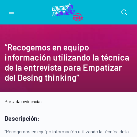
“Recogemos en equipo
información utilizando la técnica
de la entrevista para Empatizar
del Desing thinking”
Portada
»
evidencias
Descripción:
“Recogemos en equipo información utilizando la técnica de la