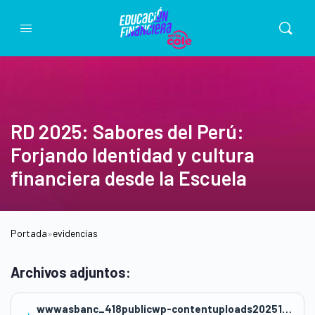
RD 2025: Sabores del Perú:
Forjando Identidad y cultura
financiera desde la Escuela
Portada
»
evidencias
Archivos adjuntos:
wwwasbanc_418publicwp-contentuploads202511ESTHER-FESTINI-DE-RAMOS-OCAMPO.docx