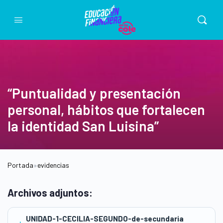
“Puntualidad y presentación
personal, hábitos que fortalecen
la identidad San Luisina”
Portada
»
evidencias
Archivos adjuntos:
UNIDAD-1-CECILIA-SEGUNDO-de-secundaria