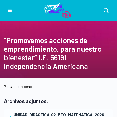
“Promovemos acciones de
emprendimiento, para nuestro
bienestar” I.E. 56191
Independencia Americana
Portada
»
evidencias
Archivos adjuntos:
UNIDAD-DIDACTICA-02_5TO_MATEMATICA_2026