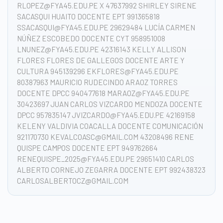
RLOPEZ@FYA45.EDU.PE X 47637992 SHIRLEY SIRENE
SACASQUI HUAITO DOCENTE EPT 991365818
SSACASQUI@FYA45.EDU.PE 29629484 LUCÍA CARMEN
NÚÑEZ ESCOBEDO DOCENTE CYT 958951008
LNUNEZ@FYA45.EDU.PE 42316143 KELLY ALLISON
FLORES FLORES DE GALLEGOS DOCENTE ARTE Y
CULTURA 945139296 EKFLORES@FYA45.EDU.PE
80387963 MAURICIO RUDECINDO ARAOZ TORRES
DOCENTE DPCC 940477618 MARAOZ@FYA45.EDU.PE
30423697 JUAN CARLOS VIZCARDO MENDOZA DOCENTE
DPCC 957835147 JVIZCARDO@FYA45.EDU.PE 42169158
KELENY VALDIVIA COACALLA DOCENTE COMUNICACIÓN
921170730 KEVALCOASC@GMAIL.COM 43208496 RENE
QUISPE CAMPOS DOCENTE EPT 949762664
RENEQUISPE_2025@FYA45.EDU.PE 29651410 CARLOS
ALBERTO CORNEJO ZEGARRA DOCENTE EPT 992438323
CARLOSALBERTOCZ@GMAIL.COM