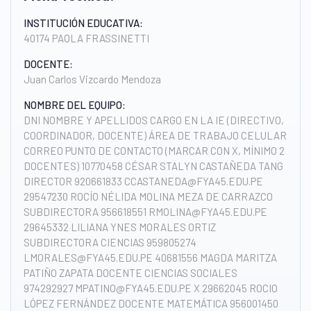
INSTITUCIÓN EDUCATIVA:
40174 PAOLA FRASSINETTI
DOCENTE:
Juan Carlos Vizcardo Mendoza
NOMBRE DEL EQUIPO:
DNI NOMBRE Y APELLIDOS CARGO EN LA IE (DIRECTIVO,
COORDINADOR, DOCENTE) ÁREA DE TRABAJO CELULAR
CORREO PUNTO DE CONTACTO (MARCAR CON X, MÍNIMO 2
DOCENTES) 10770458 CÉSAR STALYN CASTAÑEDA TANG
DIRECTOR 920661833 CCASTANEDA@FYA45.EDU.PE
29547230 ROCÍO NÉLIDA MOLINA MEZA DE CARRAZCO
SUBDIRECTORA 956618551 RMOLINA@FYA45.EDU.PE
29645332 LILIANA YNES MORALES ORTIZ
SUBDIRECTORA CIENCIAS 959805274
LMORALES@FYA45.EDU.PE 40681556 MAGDA MARITZA
PATIÑO ZAPATA DOCENTE CIENCIAS SOCIALES
974292927 MPATINO@FYA45.EDU.PE X 29662045 ROCIO
LÓPEZ FERNÁNDEZ DOCENTE MATEMÁTICA 956001450