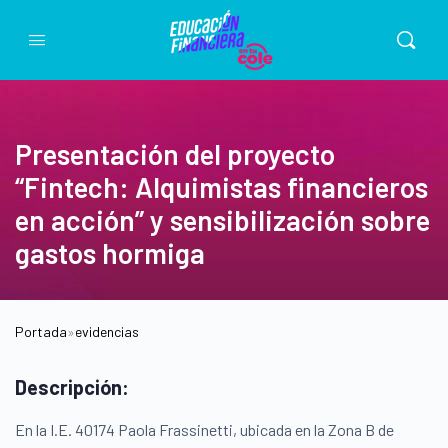
Presentación del proyecto
“Fintech: Alquimistas financieros
en acción” y sensibilización sobre
gastos hormiga
Portada
»
evidencias
Descripción:
En la I.E. 40174 Paola Frassinetti, ubicada en la Zona B de