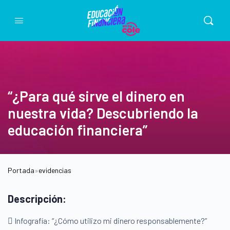
“¿Para qué sirve el dinero en
nuestra vida? Descubriendo la
educación financiera”
Portada
»
evidencias
Descripción:
 Infografía: “¿Cómo utilizo mi dinero responsablemente?”