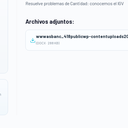
Resuelve problemas de Cantidad: conocemos el IGV
Archivos adjuntos:
wwwasbanc_418publicwp-contentuploads
(DOCX · 288 KB)
n