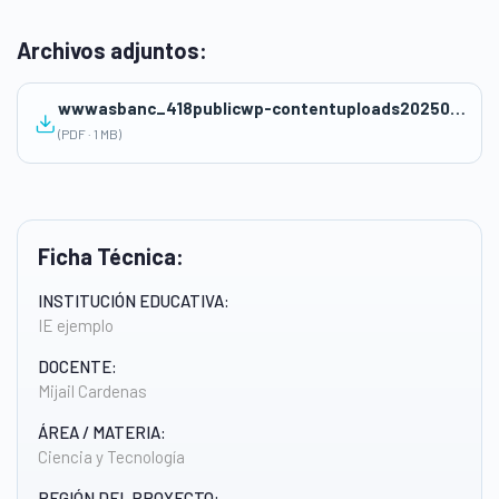
Archivos adjuntos:
wwwasbanc_418publicwp-contentuploads202504Ejemplo-Sesion-EF.pdf
(PDF · 1 MB)
Ficha Técnica:
INSTITUCIÓN EDUCATIVA:
IE ejemplo
DOCENTE:
Mijail Cardenas
ÁREA / MATERIA:
Ciencia y Tecnología
REGIÓN DEL PROYECTO: