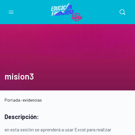
mision3
Portada
»
evidencias
Descripción:
en esta sesión se aprenderá a usar Excel para realizar