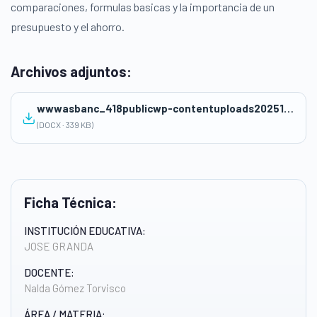
comparaciones, formulas basicas y la importancia de un
presupuesto y el ahorro.
Archivos adjuntos:
wwwasbanc_418publicwp-contentuploads202510SESION-DE-APRENDIZAJE-No-1-y-guia-de-aprendizaje.docx
(DOCX · 339 KB)
Ficha Técnica:
INSTITUCIÓN EDUCATIVA:
JOSE GRANDA
DOCENTE:
Nalda Gómez Torvisco
ÁREA / MATERIA: