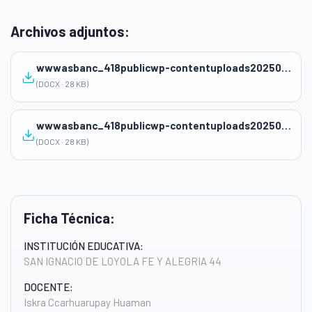
Archivos adjuntos:
wwwasbanc_418publicwp-contentuploads202505Sesion_aprendizaje_Educacion_Financiera_3Secundaria.docx
(DOCX · 28 KB)
wwwasbanc_418publicwp-contentuploads202505Sesion_aprendizaje_Educacion_Financiera_3Secundaria-1.docx
(DOCX · 28 KB)
Ficha Técnica:
INSTITUCIÓN EDUCATIVA:
SAN IGNACIO DE LOYOLA FE Y ALEGRIA 44
DOCENTE:
Iskra Ccarhuarupay Huaman