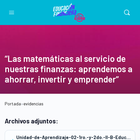
“Las matemáticas al servicio de
nuestras finanzas: aprendemos a
ahorrar, invertir y emprender”
Portada
»
evidencias
Archivos adjuntos:
Unidad-de-Aprendizaje-02-1ro.-y-2do.-II-B-Educacion-Financiera