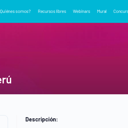
¿Quiénes somos?
Recursos libres
Webinars
Mural
Concur
erú
Descripción: