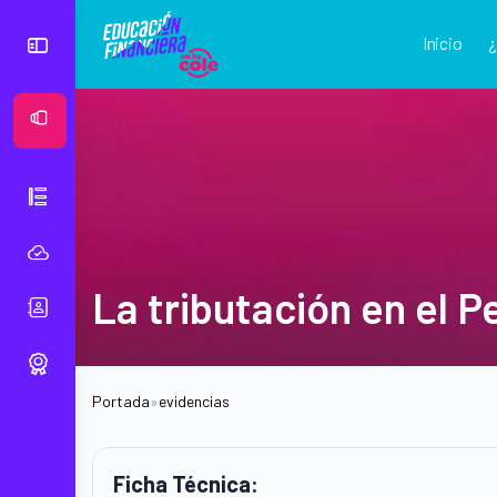
Inicio
Ver Mural
La tributación en el P
Portada
»
evidencias
Ficha Técnica: