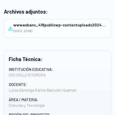
Archivos adjuntos:
wwwasbanc_418publicwp-contentuploads202409Sesion-de-Clase-3.docx
(DOCX · 23 KB)
Ficha Técnica:
INSTITUCIÓN EDUCATIVA:
0101 SHUJI KITAMORA
DOCENTE:
Luisa Dominga Karina Barturen Huaman
ÁREA / MATERIA:
Ciencias y Tecnología
REGIÓN DEL PROYECTO: