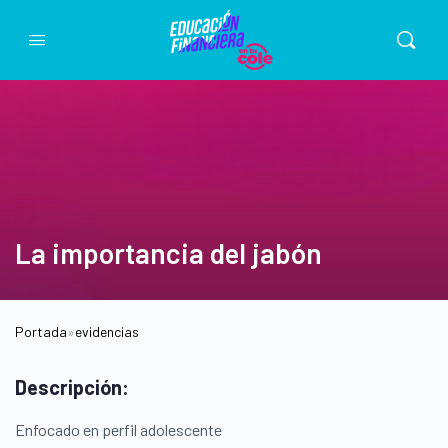
La importancia del jabón
Portada
»
evidencias
Descripción:
Enfocado en perfil adolescente