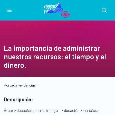
La importancia de administrar
nuestros recursos: el tiempo y el
dinero.
Portada
»
evidencias
Descripción:
Área: Educación para el Trabajo – Educación Financiera