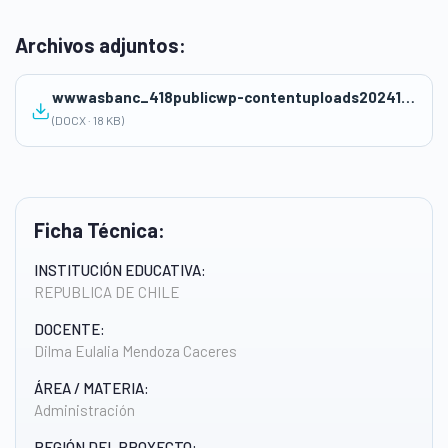
Archivos adjuntos:
wwwasbanc_418publicwp-contentuploads202411Rubrica-para-evaluar-la-HOJA-DE-COSTO-Y-DOP.docx
(DOCX · 18 KB)
Ficha Técnica:
INSTITUCIÓN EDUCATIVA:
REPUBLICA DE CHILE
DOCENTE:
Dilma Eulalia Mendoza Caceres
ÁREA / MATERIA:
Administración
REGIÓN DEL PROYECTO: