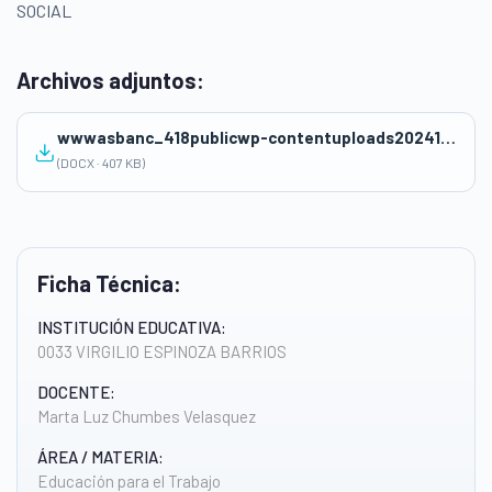
SOCIAL
Archivos adjuntos:
wwwasbanc_418publicwp-contentuploads202412sesion-1-4unid.2-ano-Marta-Chumbes.docx
(DOCX · 407 KB)
Ficha Técnica:
INSTITUCIÓN EDUCATIVA:
0033 VIRGILIO ESPINOZA BARRIOS
DOCENTE:
Marta Luz Chumbes Velasquez
ÁREA / MATERIA:
Educación para el Trabajo