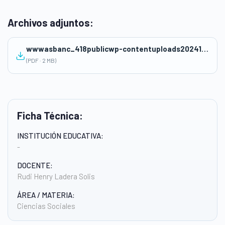
Archivos adjuntos:
wwwasbanc_418publicwp-contentuploads202411FICHA-DE-REFLEXION-SESION-01-1.pdf
(PDF · 2 MB)
Ficha Técnica:
INSTITUCIÓN EDUCATIVA:
-
DOCENTE:
Rudi Henry Ladera Solis
ÁREA / MATERIA:
Ciencias Sociales