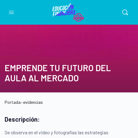
EMPRENDE TU FUTURO DEL
AULA AL MERCADO
Portada
»
evidencias
Descripción:
Se observa en el video y fotografías las estrategias