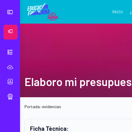
Inicio
Ver Mural
Elaboro mi presupuest
Portada
»
evidencias
Ficha Técnica: