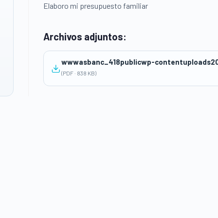
Elaboro mi presupuesto familiar
Archivos adjuntos:
wwwasbanc_418publicwp-contentuploads202
(PDF · 838 KB)