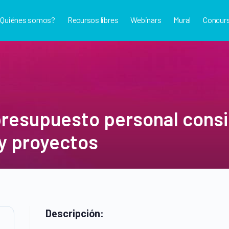
¿Quiénes somos?
Recursos libres
Webinars
Mural
Concur
resupuesto personal cons
y proyectos
Descripción: