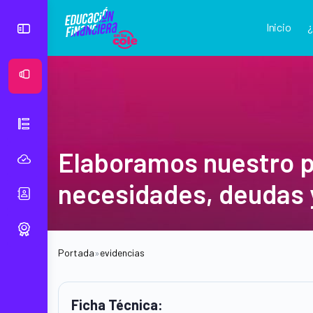
Inicio
Ver Mural
Elaboramos nuestro p
necesidades, deudas 
Portada
»
evidencias
Ficha Técnica: