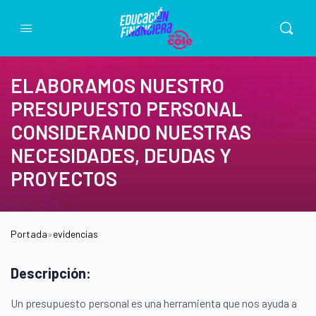
ELABORAMOS NUESTRO
PRESUPUESTO PERSONAL
CONSIDERANDO NUESTRAS
NECESIDADES, DEUDAS Y
PROYECTOS
Portada
»
evidencias
Descripción:
Un presupuesto personal es una herramienta que nos ayuda a