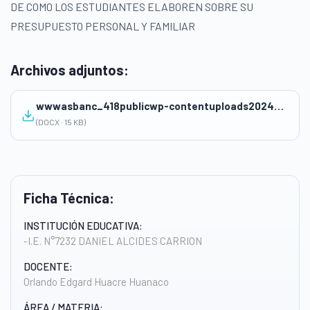
DE COMO LOS ESTUDIANTES ELABOREN SOBRE SU
PRESUPUESTO PERSONAL Y FAMILIAR
Archivos adjuntos:
wwwasbanc_418publicwp-contentuploads202409SESION-DE-APRENDIZAJE.docx
(DOCX · 15 KB)
Ficha Técnica:
INSTITUCIÓN EDUCATIVA:
-I.E. N°7232 DANIEL ALCIDES CARRION
DOCENTE:
Orlando Edgard Huacre Huanaco
ÁREA / MATERIA: