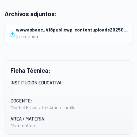
Archivos adjuntos:
wwwasbanc_418publicwp-contentuploads202506MARIBEL-EMPERATRIZ-ARANA-TARRILLO-12_28-pm.docx
(DOCX · 31 KB)
Ficha Técnica:
INSTITUCIÓN EDUCATIVA:
-
DOCENTE:
Maribel Emperatriz Arana Tarrillo
ÁREA / MATERIA:
Matemática