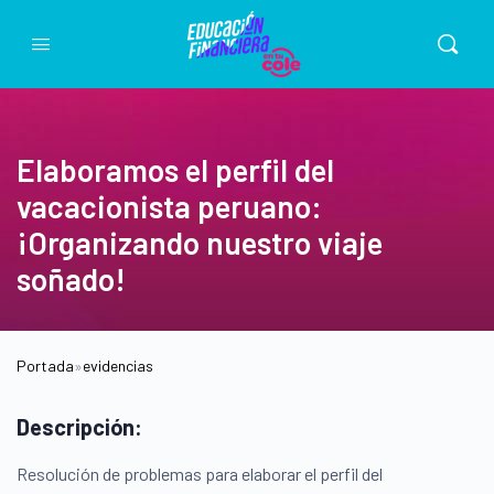
Elaboramos el perfil del
vacacionista peruano:
¡Organizando nuestro viaje
soñado!
Portada
»
evidencias
Descripción:
Resolución de problemas para elaborar el perfil del