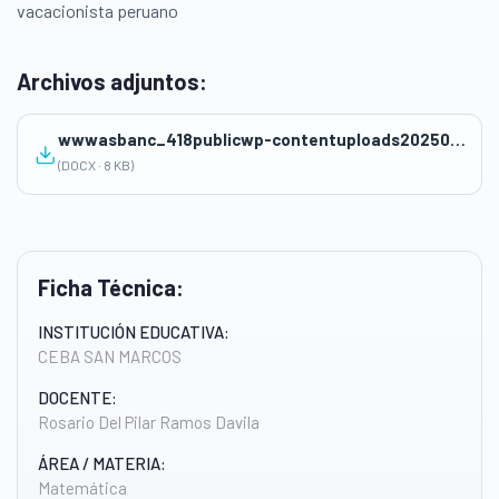
vacacionista peruano
Archivos adjuntos:
wwwasbanc_418publicwp-contentuploads202506Rosario-del-Pilar-Ramos-Davila-12_08-pm.docx
(DOCX · 8 KB)
Ficha Técnica:
INSTITUCIÓN EDUCATIVA:
CEBA SAN MARCOS
DOCENTE:
Rosario Del Pilar Ramos Davila
ÁREA / MATERIA:
Matemática